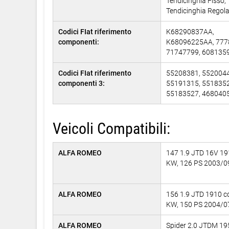
Tendicinghia Fisso,
Tendicinghia Regola
Codici FIat riferimento
K68290837AA,
componenti:
K68096225AA, 777
71747799, 608135
Codici FIat riferimento
55208381, 5520044
componenti 3:
55191315, 5518352
55183527, 468040
Veicoli Compatibili:
ALFA ROMEO
147 1.9 JTD 16V 19
KW, 126 PS 2003/0
ALFA ROMEO
156 1.9 JTD 1910 c
KW, 150 PS 2004/0
ALFA ROMEO
Spider 2.0 JTDM 19