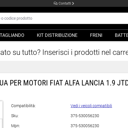
Contatti
TAGLIANDO
KIT DISTRIBUZIONE
FRENI
BATTE
o su tutto? Inserisci i prodotti nel carre
UA PER MOTORI FIAT ALFA LANCIA 1.9 JT
Compatibilità:
Vedi i veicoli compatibili
Sku:
375-530056230
Mpn:
375-530056230