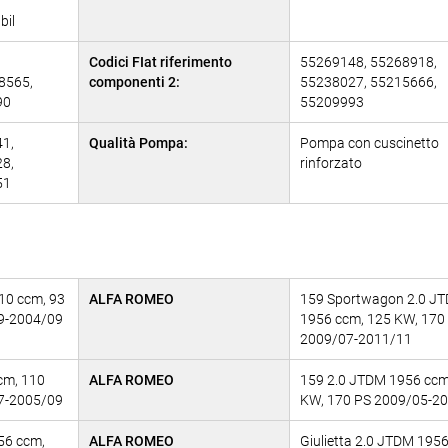
bil
Codici FIat riferimento
55269148, 55268918,
8565,
componenti 2:
55238027, 55215666,
90
55209993
1,
Qualità Pompa:
Pompa con cuscinetto
8,
rinforzato
51
10 ccm, 93
ALFA ROMEO
159 Sportwagon 2.0 J
9-2004/09
1956 ccm, 125 KW, 170
2009/07-2011/11
cm, 110
ALFA ROMEO
159 2.0 JTDM 1956 ccm
7-2005/09
KW, 170 PS 2009/05-2
56 ccm,
ALFA ROMEO
Giulietta 2.0 JTDM 195