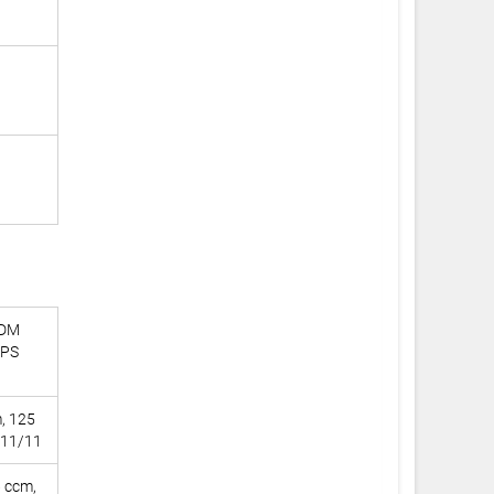
TDM
 PS
, 125
011/11
6 ccm,