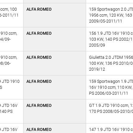
 ccm, 100
ALFA ROMEO
159 Sportwagon 2.0 J
6-2011/11
1956 ccm, 120 KW, 163
2009/05-2011/11
1910 ccm,
ALFA ROMEO
156 1.9 JTD 16V 1910 
04/09-
103 KW, 140 PS 2002/1
2005/09
1910 ccm,
ALFA ROMEO
Giulietta 2.0 JTDM 195
08/06-
100 KW, 136 PS 2010/0
2019/12
9 JTD 1910
ALFA ROMEO
159 Sportwagon 1.9 J
PS
16V 1910 ccm, 110 KW,
PS 2006/03-2011/11
9 JTD 16V
ALFA ROMEO
GT 1.9 JTD 1910 ccm, 
 140 PS
170 PS 2008/05-2010/
9 JTD 16V
ALFA ROMEO
147 1.9 JTD 16V 1910 