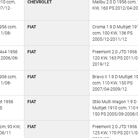
910 ccm,
CHEVROLET
Malibu 2.0 D 1956 ccm,
07/12-
KW, 160 PS 2012/04-2
956 ccm,
FIAT
Croma 1.9 D Multijet 19
11/08-
ccm, 100 KW, 136 PS
2005/12-2011/12
t 4x4 1956
FIAT
Freemont 2.0 JTD 1956
 2006/06-
120 KW, 163 PS 2011/0
2019/12
956 ccm,
FIAT
Bravo II 1.9 D Multijet 1
11/08-
ccm, 110 KW, 150 PS
2007/04-2009/12
jet 1956
FIAT
Stilo Multi Wagon 1.9 D
PS
Multijet 1910 ccm, 110 
150 PS 2005/09-2008/
ccm, 93 KW,
FIAT
Freemont 2.0 JTD 1956
006/11
125 KW, 170 PS 2011/0