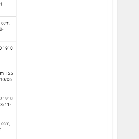
4-
6 ccm,
8-
D 1910
cm, 125
010/06
D 1910
03/11-
6 ccm,
1-