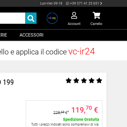
Lun-Ven 09-18
+39 371 41 25 651
Account
Carrello
RIE
ACCESSORI
vc-ir24
llo e applica il codice
D 199
70
119,
€
228,
63
€
Spedizione Gratuita
Tutti i prezzi indicati sono comprensivi di iva.