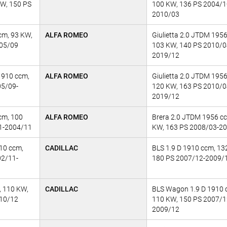
KW, 150 PS
100 KW, 136 PS 2004/1
2010/03
cm, 93 KW,
ALFA ROMEO
Giulietta 2.0 JTDM 195
005/09
103 KW, 140 PS 2010/0
2019/12
1910 ccm,
ALFA ROMEO
Giulietta 2.0 JTDM 195
05/09-
120 KW, 163 PS 2010/0
2019/12
cm, 100
ALFA ROMEO
Brera 2.0 JTDM 1956 c
1-2004/11
KW, 163 PS 2008/03-2
10 ccm,
CADILLAC
BLS 1.9 D 1910 ccm, 13
02/11-
180 PS 2007/12-2009/
, 110 KW,
CADILLAC
BLS Wagon 1.9 D 1910 
010/12
110 KW, 150 PS 2007/1
2009/12