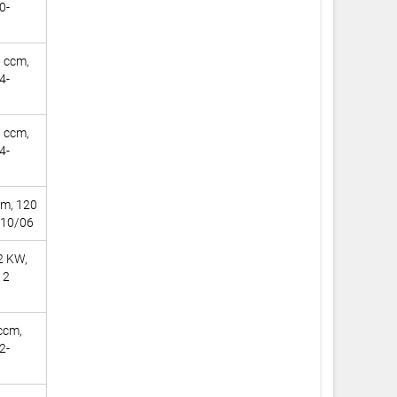
0-
6 ccm,
4-
6 ccm,
4-
cm, 120
010/06
2 KW,
12
ccm,
2-