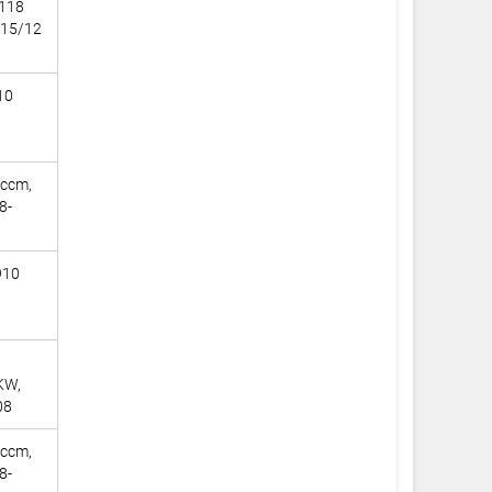
 118
015/12
10
 ccm,
8-
910
KW,
08
 ccm,
8-