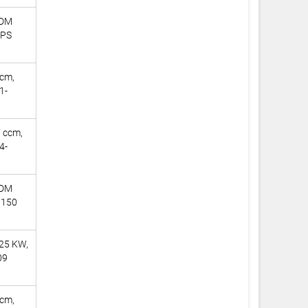
TDM
 PS
ccm,
1-
6 ccm,
4-
TDM
 150
125 KW,
09
ccm,