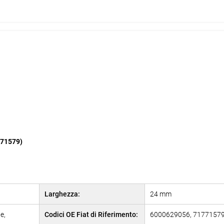
771579)
Larghezza:
24 mm
e,
Codici OE Fiat di Riferimento:
6000629056, 7177157