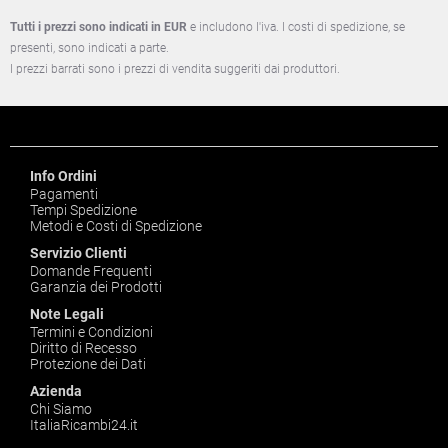
Tutti i prezzi sono indicati in EUR
e includono l'iva. I costi di spedizione, se
presenti, sono indicati a parte.
I prezzi barrati sono i prezzi di vendita suggeriti dai produttori.
Info Ordini
Pagamenti
Tempi Spedizione
Metodi e Costi di Spedizione
Servizio Clienti
Domande Frequenti
Garanzia dei Prodotti
Note Legali
Termini e Condizioni
Diritto di Recesso
Protezione dei Dati
Azienda
Chi Siamo
ItaliaRicambi24.it