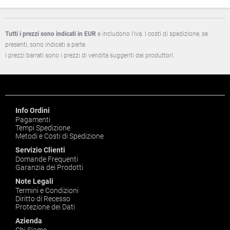
Tutti i prezzi sono indicati in EUR
e includono l'iva. I costi di spedizione, se
presenti, sono indicati a parte.
I prezzi barrati sono i prezzi di vendita suggeriti dai produttori.
Info Ordini
Pagamenti
Tempi Spedizione
Metodi e Costi di Spedizione
Servizio Clienti
Domande Frequenti
Garanzia dei Prodotti
Note Legali
Termini e Condizioni
Diritto di Recesso
Protezione dei Dati
Azienda