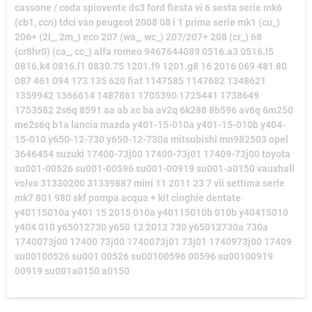
cassone / coda spiovente ds3 ford fiesta vi 6 sesta serie mk6
(cb1, ccn) tdci van peugeot 2008 08 i 1 prima serie mk1 (cu_)
206+ (2l_, 2m_) eco 207 (wa_, wc_) 207/207+ 208 (cr_) 68
(cr8hr0) (ca_, cc_) alfa romeo 9467644089 0516.a3 0516.l5
0816.k4 0816.l1 0830.75 1201.f9 1201.g8 16 2016 069 481 80
087 461 094 173 135 620 fiat 1147585 1147682 1348621
1359942 1366614 1487861 1705390 1725441 1738649
1753582 2s6q 8591 aa ab ac ba av2q 6k288 8b596 av6q 6m250
me2s6q b1a lancia mazda y401-15-010a y401-15-010b y404-
15-010 y650-12-730 y650-12-730a mitsubishi mn982503 opel
3646454 suzuki 17400-73j00 17400-73j01 17409-73j00 toyota
su001-00526 su001-00596 su001-00919 su001-a0150 vauxhall
volvo 31330200 31339887 mini 11 2011 23 7 vii settima serie
mk7 801 980 skf pompa acqua + kit cinghie dentate
y40115010a y401 15 2015 010a y40115010b 010b y40415010
y404 010 y65012730 y650 12 2012 730 y65012730a 730a
1740073j00 17400 73j00 1740073j01 73j01 1740973j00 17409
su00100526 su001 00526 su00100596 00596 su00100919
00919 su001a0150 a0150