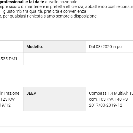
professionali e fai da te
a livello nazionale
mpre sicuro di mantenere in prefetta efficienza, abbattendo costi e consu
l giusto mix tra qualità, praticità e convenienza
per qualsiasi richiesta siamo sempre a disposizione!
Modello:
Dal 08/2020 in poi
55535-DM1
ir Trazione
JEEP
Compass 1.4 MultiAir 1
, 125 KW,
ccm, 103 KW, 140 PS
019/12
2017/03-2019/12