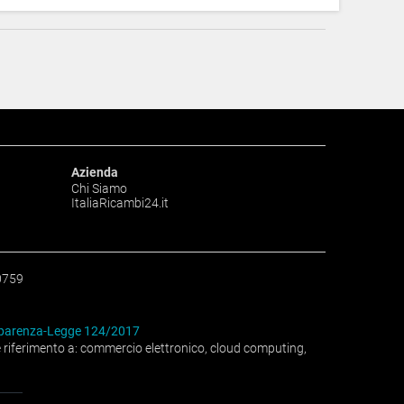
Azienda
Chi Siamo
ItaliaRicambi24.it
0759
parenza-Legge 124/2017
re riferimento a: commercio elettronico, cloud computing,