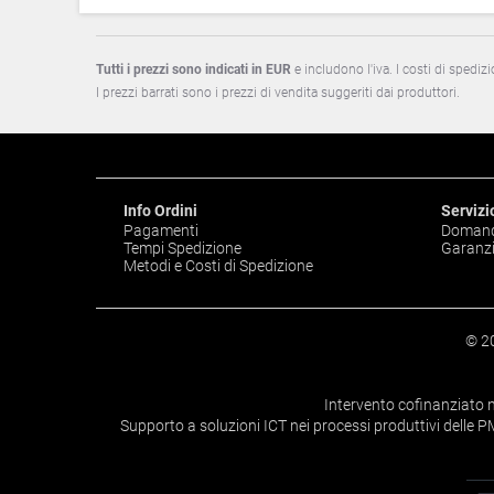
Tutti i prezzi sono indicati in EUR
e includono l'iva. I costi di spedizi
I prezzi barrati sono i prezzi di vendita suggeriti dai produttori.
Info Ordini
Servizio
Pagamenti
Domand
Tempi Spedizione
Garanzi
Metodi e Costi di Spedizione
© 2
Intervento cofinanziato n
Supporto a soluzioni ICT nei processi produttivi delle P