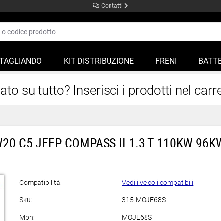
Contatti
TAGLIANDO
KIT DISTRIBUZIONE
FRENI
BATTE
o su tutto? Inserisci i prodotti nel carre
0W20 C5 JEEP COMPASS II 1.3 T 110KW 96K
Compatibilità:
Vedi i veicoli compatibili
Sku:
315-MOJE68S
Mpn:
MOJE68S