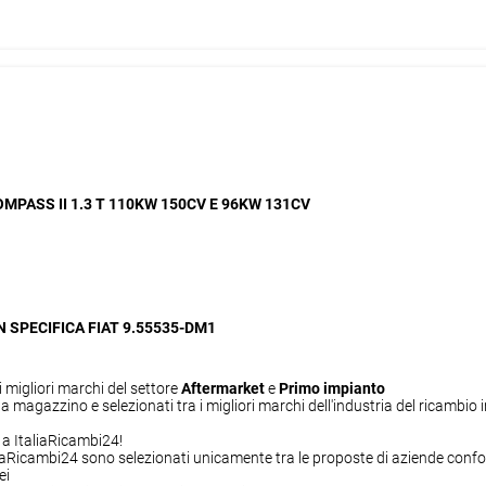
OMPASS II 1.3 T 110KW 150CV E 96KW 131CV
N SPECIFICA FIAT 9.55535-DM1
i migliori marchi del settore
Aftermarket
e
Primo impianto
 magazzino e selezionati tra i migliori marchi dell'industria del ricambio 
i a ItaliaRicambi24!
ItaliaRicambi24 sono selezionati unicamente tra le proposte di aziende conf
ei