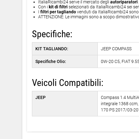
ItaliaRicambi24 serve il mercato degli
autoriparatori 
Con i
kit di filtri
selezionati da ItaliaRicambi24 sei se
I
filtri per tagliando
venduti da ItaliaRicambi24 sono i
ATTENZIONE: Le immagini sono a scopo dimostrativo, 
Specifiche:
KIT TAGLIANDO:
JEEP COMPASS
Specifiche Olio:
0W-20 C5, FIAT 9.
Veicoli Compatibili:
JEEP
Compass 1.4 MultiA
integrale 1368 ccm
170 PS 2017/03-2