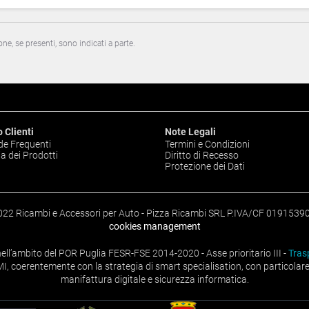
one, se presenti, sono indicati a parte.
 Clienti
Note Legali
e Frequenti
Termini e Condizioni
a dei Prodotti
Diritto di Recesso
Protezione dei Dati
022 Ricambi e Accessori per Auto - Pizza Ricambi SRL P.IVA/CF 0191539
cookies management
ell’ambito del POR Puglia FESR-FSE 2014-2020 - Asse prioritario III -
Tras
MI, coerentemente con la strategia di smart specialisation, con particola
manifattura digitale e sicurezza informatica.