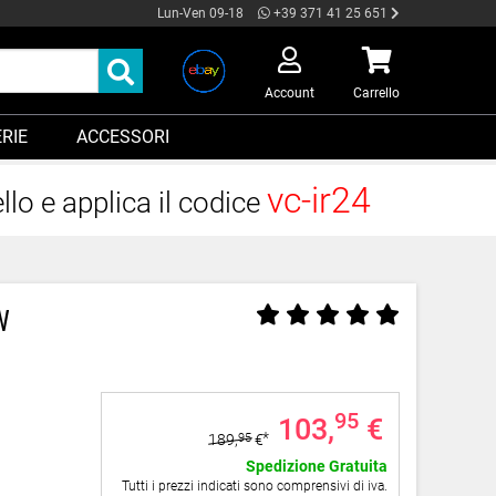
Lun-Ven 09-18
+39 371 41 25 651
Account
Carrello
RIE
ACCESSORI
vc-ir24
llo e applica il codice
W
95
103,
€
189,
95
€
Spedizione Gratuita
Tutti i prezzi indicati sono comprensivi di iva.