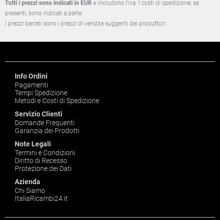
Tutti i prezzi sono indicati in EUR
e includono l'iva. I costi di spedizione, se
presenti, sono indicati a parte.
I prezzi barrati sono i prezzi di vendita suggeriti dai produttori.
Info Ordini
Pagamenti
Tempi Spedizione
Metodi e Costi di Spedizione
Servizio Clienti
Domande Frequenti
Garanzia dei Prodotti
Note Legali
Termini e Condizioni
Diritto di Recesso
Protezione dei Dati
Azienda
Chi Siamo
ItaliaRicambi24.it