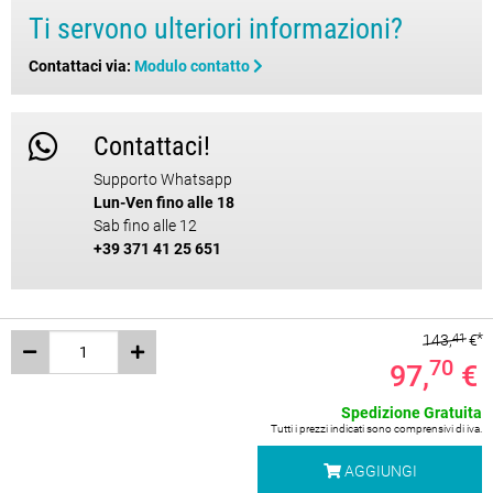
Ti servono ulteriori informazioni?
Contattaci via:
Modulo contatto
Contattaci!
Supporto Whatsapp
Lun-Ven fino alle 18
Sab fino alle 12
+39 371 41 25 651
143,
41
€
70
97,
€
Spedizione Gratuita
Tutti i prezzi indicati sono comprensivi di iva.
AGGIUNGI